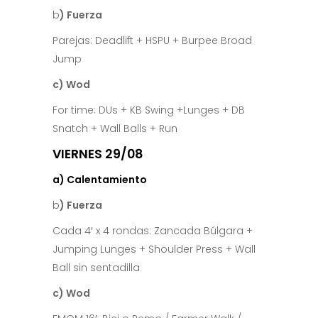
b
) Fuerza
Parejas: Deadlift + HSPU + Burpee Broad
Jump
c) Wod
For time: DUs + KB Swing +Lunges + DB
Snatch + Wall Balls + Run
VIERNES 29/08
a) Calentamiento
b
) Fuerza
Cada 4′ x 4 rondas: Zancada Búlgara +
Jumping Lunges + Shoulder Press + Wall
Ball sin sentadilla
c) Wod