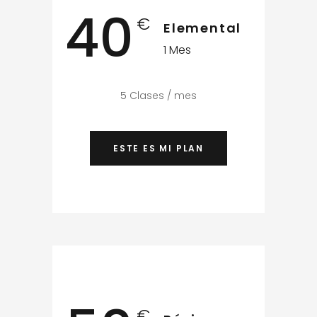
40
€
Elemental
1 Mes
5 Clases / mes
ESTE ES MI PLAN
€