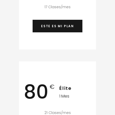
17 Clases/mes
ESTE ES MI PLAN
80
€
Élite
1 Mes
21 Clases/mes