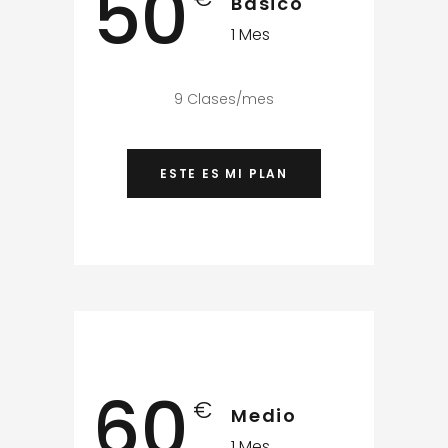
50
Básico
1 Mes
9 Clases/mes
ESTE ES MI PLAN
60
€
Medio
1 Mes