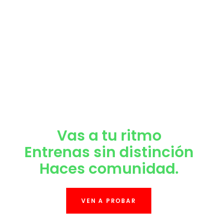
VEN A PROBAR