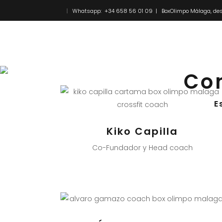
Whatsapp: +34 658 56 01 09 | BoxOlimpo Málaga, des
Inicio
Novedades
Co
E
Kiko Capilla
Co-Fundador y Head coach