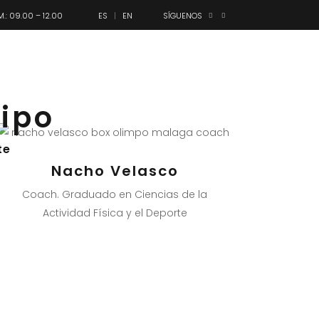
M.: 09.00 – 12.00
ES
EN
SÍGUENOS
anes
Olimpo
Contacto
ipo
te
Nacho Velasco
Coach. Graduado en Ciencias de la
Actividad Física y el Deporte