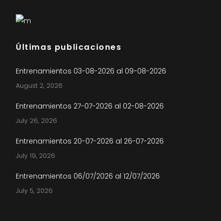
Últimas publicaciones
Entrenamientos 03-08-2026 al 09-08-2026
August 2, 2026
Entrenamientos 27-07-2026 al 02-08-2026
July 26, 2026
Entrenamientos 20-07-2026 al 26-07-2026
July 19, 2026
Entrenamientos 06/07/2026 al 12/07/2026
July 5, 2026