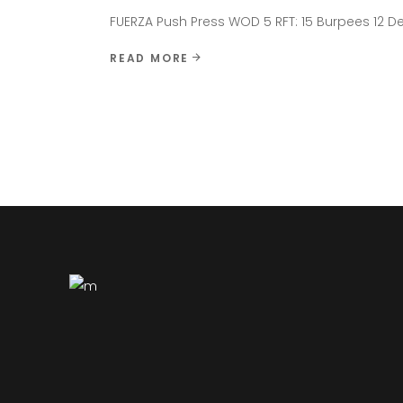
FUERZA Push Press WOD 5 RFT: 15 Burpees 12 D
READ MORE