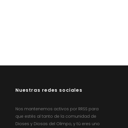
Nuestras redes sociales
Nos mantenemos activos por RRSS para
que estés al tanto de la comunidad de
Dioses y Diosas del Olimpo, y tú eres uno