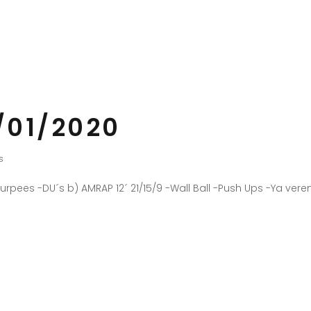
/01/2020
s
urpees -DU´s b) AMRAP 12´ 21/15/9 -Wall Ball -Push Ups -Ya ve