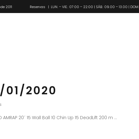
de 2011
Reservas
| LUN. – VIE.: 07:00 – 22:00 | SÁB.: 09.00 – 13.00 | DOM
Pl
/01/2020
s
 AMRAP 20´ 15 Wall Ball 10 Chin Up 15 DeadLift 200 m