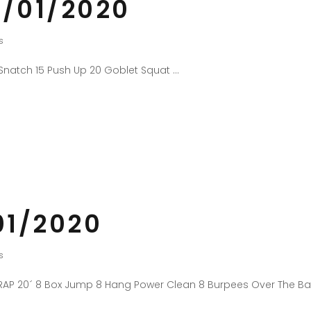
/01/2020
s
Snatch 15 Push Up 20 Goblet Squat
01/2020
s
RAP 20´ 8 Box Jump 8 Hang Power Clean 8 Burpees Over The B