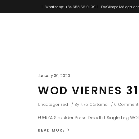
Whatsapp: +34 658 56 01 09 | BoxOlimpo Málaga, des
Inicio
Novedades
January 30, 2020
WOD VIERNES 31
Uncategorized
By
Kiko Cártama
0 Comment
FUERZA Shoulder Press DeadLift Single Leg WOD
READ MORE