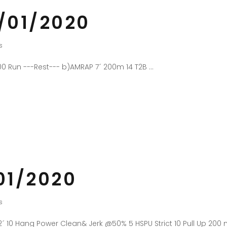
/01/2020
s
400 Run ---Rest--- b)AMRAP 7´ 200m 14 T2B
01/2020
s
´ 10 Hang Power Clean& Jerk @50% 5 HSPU Strict 10 Pull Up 200