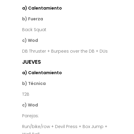
a) Calentamiento
b) Fuerza
Back Squat
c) Wod
DB Thruster + Burpees over the DB + DUs
JUEVES
a) Calentamiento
b) Técnica
T2B
c) Wod
Parejas:
Run/bike/row + Devil Press + Box Jump +