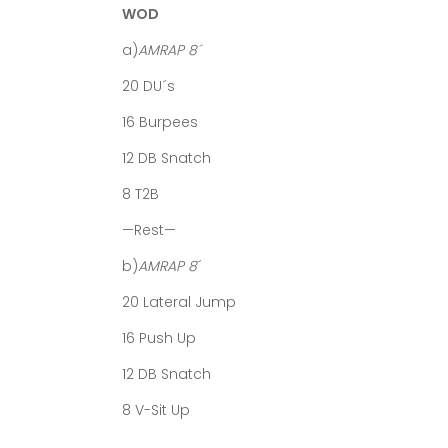
WOD
a)
AMRAP 8´
20 DU´s
16 Burpees
12 DB Snatch
8 T2B
—Rest—
b)
AMRAP 8
´
20 Lateral Jump
16 Push Up
12 DB Snatch
8 V-Sit Up