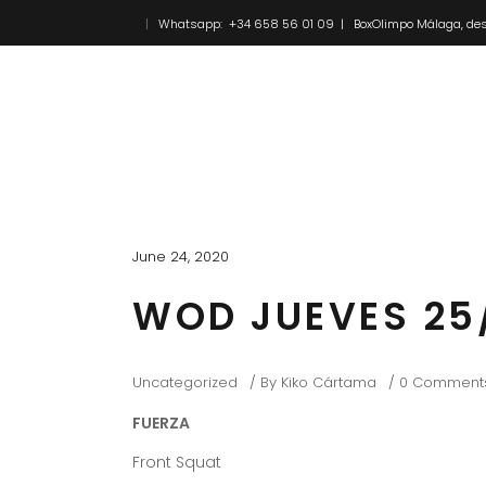
Whatsapp: +34 658 56 01 09 | BoxOlimpo Málaga, des
Inicio
Novedades
June 24, 2020
WOD JUEVES 25
Uncategorized
By
Kiko Cártama
0 Comment
FUERZA
Front Squat