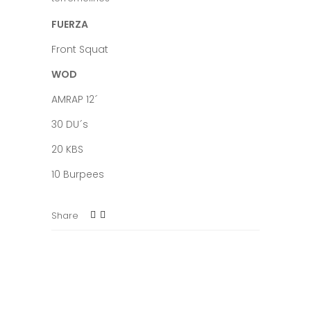
FUERZA
Front Squat
WOD
AMRAP 12´
30 DU´s
20 KBS
10 Burpees
Share