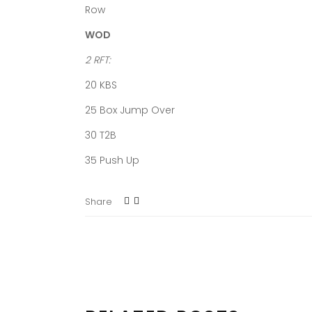
Row
WOD
2 RFT:
20 KBS
25 Box Jump Over
30 T2B
35 Push Up
Share