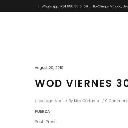
Whatsapp: +34 658 56 01 09 | BoxOlimpo Málaga, des
Inicio
Novedades
August 29, 2019
WOD VIERNES 3
Uncategorized
By
Kiko Cártama
0 Comment
FUERZA
Push Press