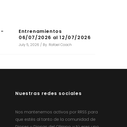
7-
Entrenamientos
06/07/2026 al 12/07/2026
July 5, 2026
By
Rafael Coach
Nuestras redes sociales
Nos mantenemos activos por RRSS para
que estés al tanto de la comunidad de
Dioses y Diosas del Olimpo, y tú eres uno