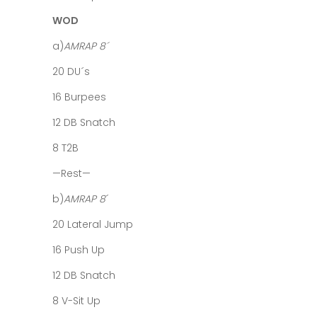
WOD
a)
AMRAP 8´
20 DU´s
16 Burpees
12 DB Snatch
8 T2B
—Rest—
b)
AMRAP 8
´
20 Lateral Jump
16 Push Up
12 DB Snatch
8 V-Sit Up