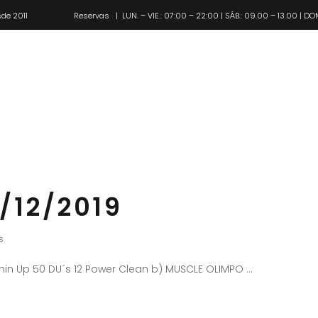
de 2011
Reservas
| LUN. – VIE.: 07:00 – 22:00 | SÁB.: 09.00 – 13.00 | DO
Pl
/12/2019
s
Chin Up 50 DU´s 12 Power Clean b) MUSCLE OLIMPO