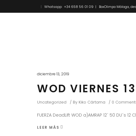
Whatsapp: +34 658 56 01 09 | BoxOlimpo Málaga, des
Inicio
Novedades
diciembre 13, 2019
WOD VIERNES 13
Uncategorized
By
Kiko Cártama
0 Comment
FUERZA DeadLift WOD a)AMRAP 12´ 50 DU´s 12 
LEER MÁS