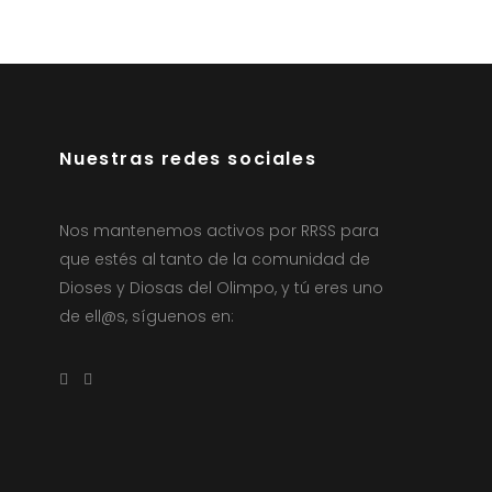
Nuestras redes sociales
Nos mantenemos activos por RRSS para
que estés al tanto de la comunidad de
Dioses y Diosas del Olimpo, y tú eres uno
de ell@s, síguenos en: