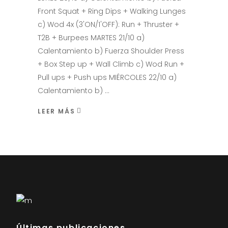
Front Squat + Ring Dips + Walking Lunges
c) Wod 4x (3'ON/1'OFF): Run + Thruster +
T2B + Burpees MARTES 21/10 a)
Calentamiento b) Fuerza Shoulder Press
+ Box Step up + Wall Climb c) Wod Run +
Pull ups + Push ups MIÉRCOLES 22/10 a)
Calentamiento b)
LEER MÁS
Últimas publicaciones