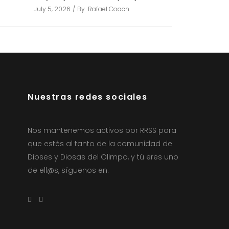
July 5, 2026
By
Rafael Coach
Nuestras redes sociales
Nos mantenemos activos por RRSS para
que estés al tanto de la comunidad de
Dioses y Diosas del Olimpo, y tú eres uno
de ell@s, síguenos en: