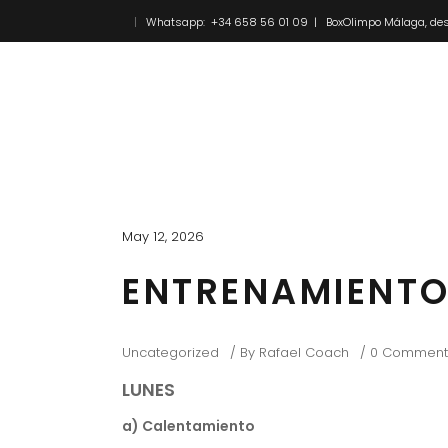
Whatsapp: +34 658 56 01 09 | BoxOlimpo Málaga, des
Inicio
Novedades
May 12, 2026
ENTRENAMIENTOS
Uncategorized
By
Rafael Coach
0 Comment
LUNES
a) Calentamiento