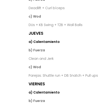
Deadlift + Curl bíceps
c) Wod
DUs + KB Swing + T2B + Wall Balls
JUEVES
a) Calentamiento
b) Fuerza
Clean and Jerk
c) Wod
Parejas: Shuttle run + DB Snatch + Pull ups
VIERNES
a) Calentamiento
b) Fuerza