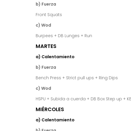
b) Fuerza
Front Squats
c) Wod
Burpees + DB Lunges + Run
MARTES
a) Calentamiento
b) Fuerza
Bench Press + Strict pull ups + Ring Dips
c) Wod
HSPU + Subida a cuerda + DB Box Step up + K
MIÉRCOLES
a) Calentamiento
b) Fuerza