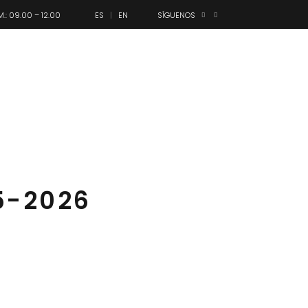
M.: 09.00 – 12.00
ES
EN
SÍGUENOS
anes
Olimpo
Contacto
5-2026