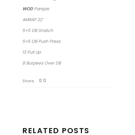
WOD
Parejas
AMRAP 22´
5+5 DB Snatch
5+5 DB Push Press
13 Pull Up
8 Burpees Over DB
Share
RELATED POSTS