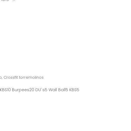
o
,
Crossfit torremolinos
 KBS10 Burpees20 DU´s5 Wall Ball5 KBS5