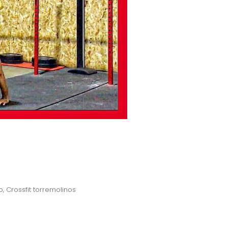
o
,
Crossfit torremolinos