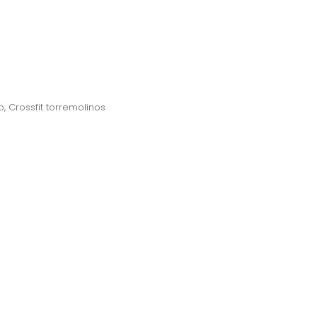
o
,
Crossfit torremolinos