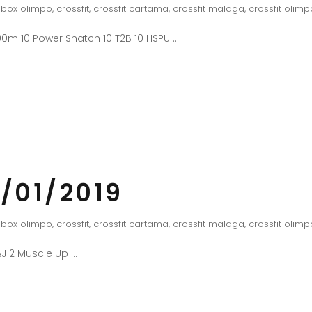
box olimpo
,
crossfit
,
crossfit cartama
,
crossfit malaga
,
crossfit olimp
0m 10 Power Snatch 10 T2B 10 HSPU
/01/2019
box olimpo
,
crossfit
,
crossfit cartama
,
crossfit malaga
,
crossfit olimp
J 2 Muscle Up