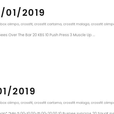
/01/2019
box olimpo
,
crossfit
,
crossfit cartama
,
crossfit malaga
,
crossfit olimp
ees Over The Bar 20 KBS 10 Push Press 3 Muscle Up
01/2019
box olimpo
,
crossfit
,
crossfit cartama
,
crossfit malaga
,
crossfit olimp
an* *Min 5:00-10:00-15:00-20:00 10 Burpee syncro+ 20 Squat 