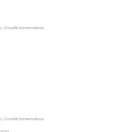
o
,
Crossfit torremolinos
o
,
Crossfit torremolinos
syncro