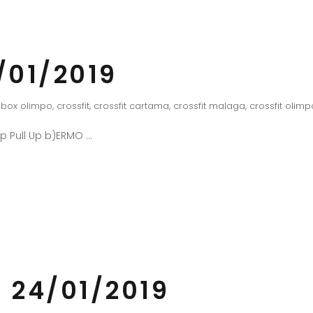
/01/2019
box olimpo
,
crossfit
,
crossfit cartama
,
crossfit malaga
,
crossfit olimp
Up Pull Up b)ERMO
 24/01/2019