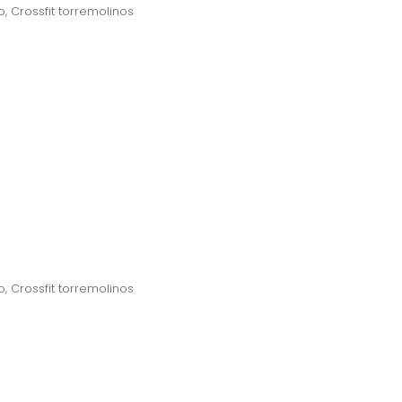
o
,
Crossfit torremolinos
o
,
Crossfit torremolinos