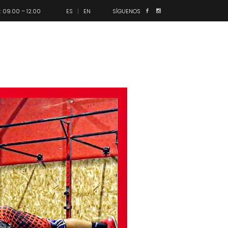
.: 09.00 – 12.00
ES
EN
SÍGUENOS
anes
Olimpo
Contacto