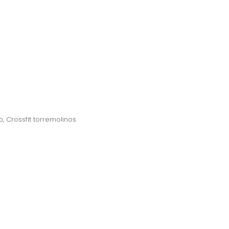
o
,
Crossfit torremolinos