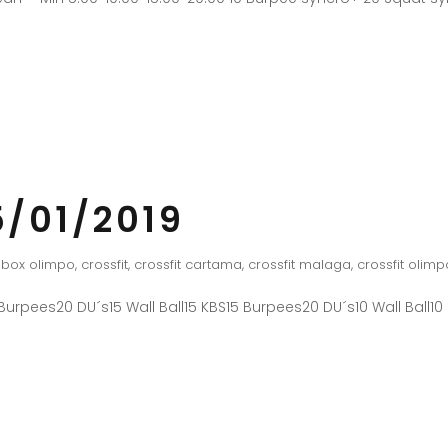
/01/2019
box olimpo
,
crossfit
,
crossfit cartama
,
crossfit malaga
,
crossfit olimp
urpees20 DU´s15 Wall Ball15 KBS15 Burpees20 DU´s10 Wall Ball10