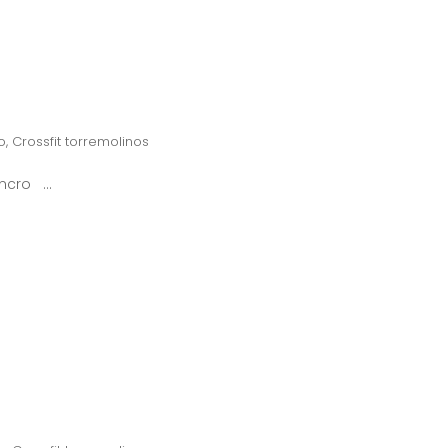
o
,
Crossfit torremolinos
syncro