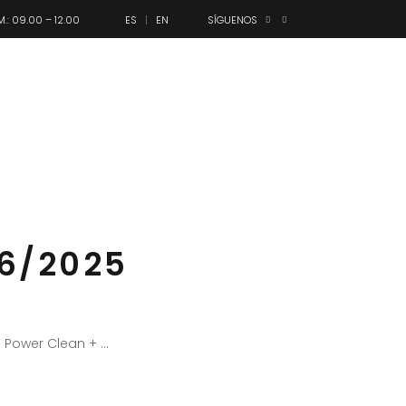
M.: 09.00 – 12.00
ES
EN
SÍGUENOS
anes
Olimpo
Contacto
06/2025
1 Power Clean +