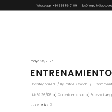
Whatsapp: +34 658 56 01 09 | BoxOlimpo Málaga, des
Inicio
Novedades
mayo 25, 2025
ENTRENAMIENTO
Uncategorized
By
Rafael Coach
0 Comment
LUNES 26/05 a) Calentamiento b) Fuerza Lung
LEER MÁS