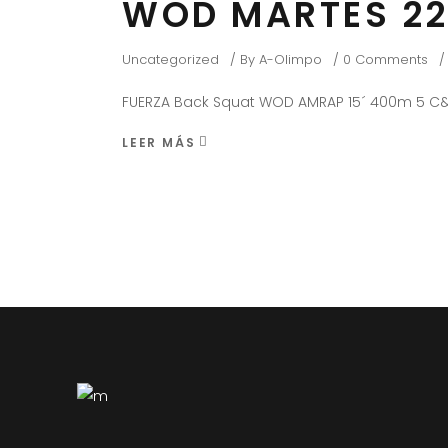
WOD MARTES 22
Uncategorized
By
A-Olimpo
0 Comments
FUERZA Back Squat WOD AMRAP 15´ 400m 5 C&
LEER MÁS