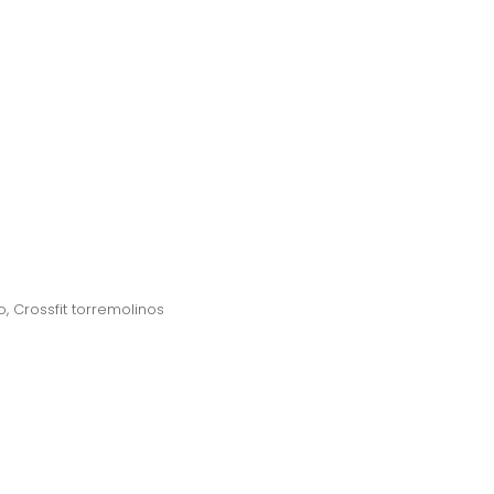
o
,
Crossfit torremolinos