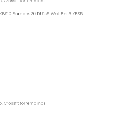
o
,
Crossfit torremolinos
 KBS10 Burpees20 DU´s5 Wall Ball5 KBS5
o
,
Crossfit torremolinos