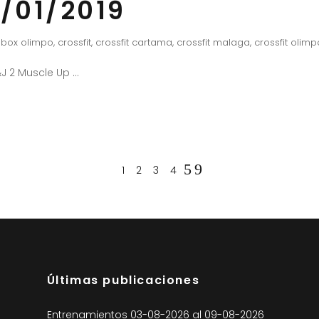
/01/2019
box olimpo
,
crossfit
,
crossfit cartama
,
crossfit malaga
,
crossfit olimp
J 2 Muscle Up
1
2
3
4
Últimas publicaciones
Entrenamientos 03-08-2026 al 09-08-2026