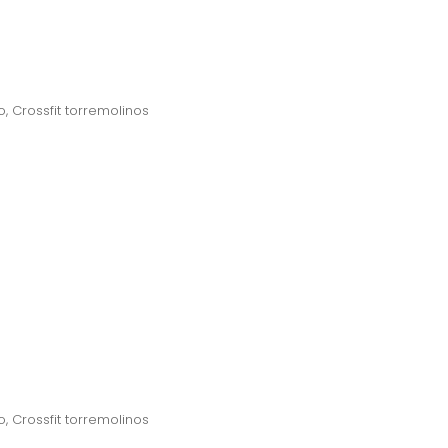
o
,
Crossfit torremolinos
o
,
Crossfit torremolinos