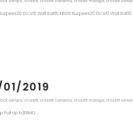
box olimpo
,
crossfit
,
crossfit cartama
,
crossfit malaga
,
crossfit olimp
urpees20 DU´s15 Wall Ball15 KBS15 Burpees20 DU´s10 Wall Ball10
/01/2019
box olimpo
,
crossfit
,
crossfit cartama
,
crossfit malaga
,
crossfit olimp
Up Pull Up b)ERMO