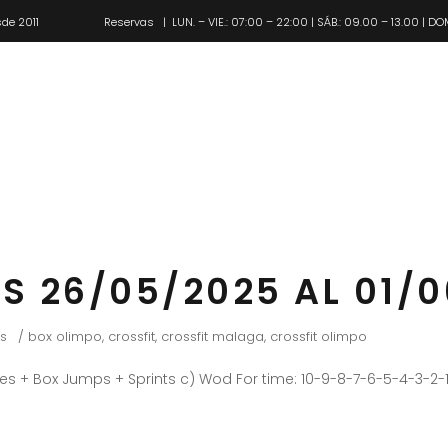
de 2011
Reservas
| LUN. – VIE.: 07:00 – 22:00 | SÁB.: 09.00 – 13.00 | DO
Pl
S 26/05/2025 AL 01/
s
box olimpo
,
crossfit
,
crossfit malaga
,
crossfit olimpo
es + Box Jumps + Sprints c) Wod For time: 10-9-8-7-6-5-4-3-2-