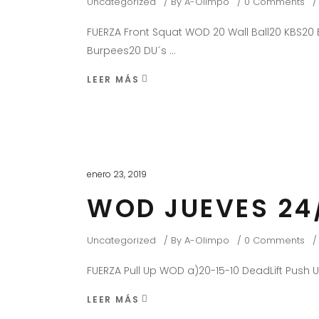
Uncategorized
By
A-Olimpo
0 Comments
FUERZA Front Squat WOD 20 Wall Ball20 KBS20 B
Burpees20 DU´s
LEER MÁS
enero 23, 2019
WOD JUEVES 24
Uncategorized
By
A-Olimpo
0 Comments
FUERZA Pull Up WOD a)20-15-10 DeadLift Push 
LEER MÁS