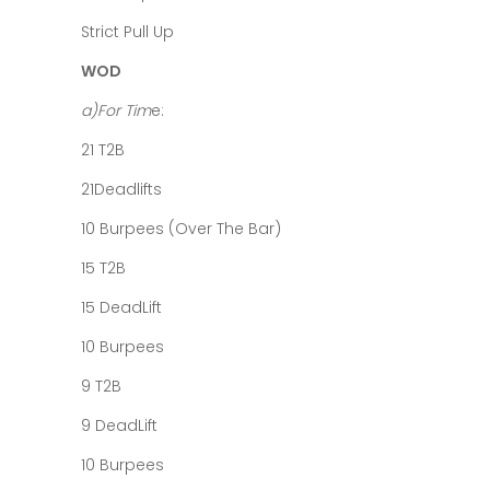
Strict Pull Up
WOD
a)For Tim
e:
21 T2B
21Deadlifts
10 Burpees (Over The Bar)
15 T2B
15 DeadLift
10 Burpees
9 T2B
9 DeadLift
10 Burpees