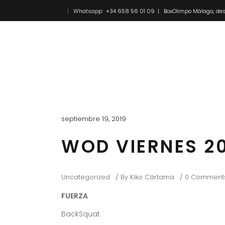
Whatsapp: +34 658 56 01 09 | BoxOlimpo Málaga, des
Inicio
Novedades
septiembre 19, 2019
WOD VIERNES 2
Uncategorized
By
Kiko Cártama
0 Comment
FUERZA
BackSquat