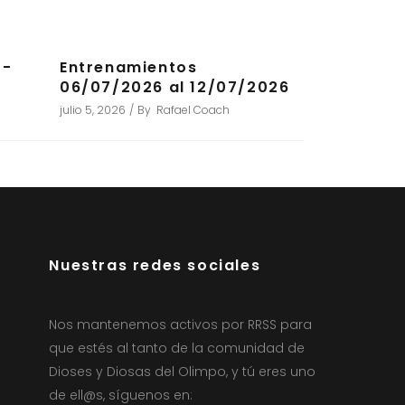
7-
Entrenamientos
06/07/2026 al 12/07/2026
julio 5, 2026
By
Rafael Coach
Nuestras redes sociales
Nos mantenemos activos por RRSS para
que estés al tanto de la comunidad de
Dioses y Diosas del Olimpo, y tú eres uno
de ell@s, síguenos en: