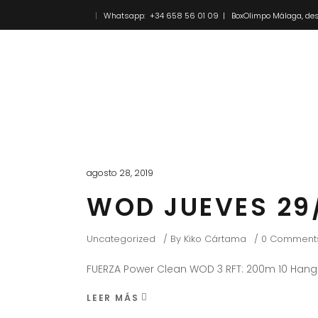
Whatsapp: +34 658 56 01 09 | BoxOlimpo Málaga, des
Inicio
Novedades
agosto 28, 2019
WOD JUEVES 29
Uncategorized
By
Kiko Cártama
0 Comment
FUERZA Power Clean WOD 3 RFT: 200m 10 Hang 
LEER MÁS