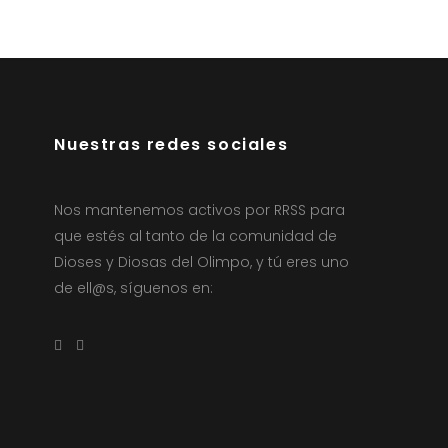
Nuestras redes sociales
Nos mantenemos activos por RRSS para
que estés al tanto de la comunidad de
Dioses y Diosas del Olimpo, y tú eres uno
de ell@s, síguenos en: