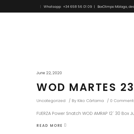
Whatsapp: +34 658 56 01 09 | BoxOlimpo Málaga, des
Inicio
Novedades
June 22, 2020
WOD MARTES 23
Uncategorized
By
Kiko Cártama
0 Comment
FUERZA Power Snatch WOD AMRAP 12´ 30 Box 
READ MORE