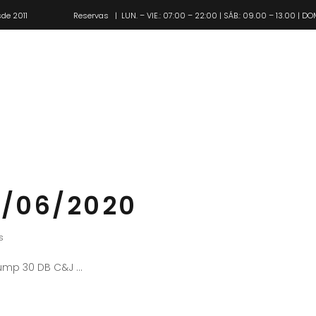
de 2011
Reservas
| LUN. – VIE.: 07:00 – 22:00 | SÁB.: 09.00 – 13.00 | DO
Pl
/06/2020
s
Jump 30 DB C&J