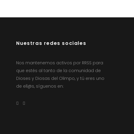
Nuestras redes sociales
Nos mantenemos activos por RRSS para
que estés al tanto de la comunidad de
Dioses y Diosas del Olimpo, y tú eres uno
de ell@s, síguenos en: