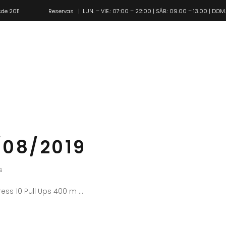
de 2011
Reservas
| LUN. – VIE.: 07:00 – 22:00 | SÁB.: 09.00 – 13.00 | DOM
Pl
/08/2019
s
ess 10 Pull Ups 400 m