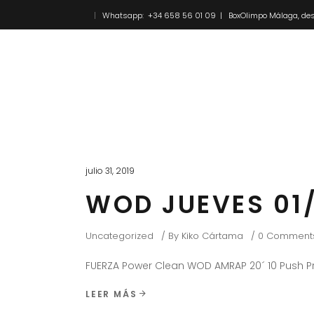
Whatsapp: +34 658 56 01 09 | BoxOlimpo Málaga, des
Inicio
Novedades
julio 31, 2019
WOD JUEVES 01
Uncategorized
By
Kiko Cártama
0 Comment
FUERZA Power Clean WOD AMRAP 20´ 10 Push Pr
LEER MÁS