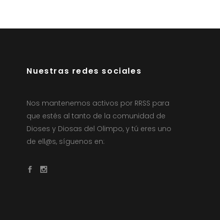
Nuestras redes sociales
Nos mantenemos activos por RRSS para
que estés al tanto de la comunidad de
Dioses y Diosas del Olimpo, y tú eres uno
de ell@s, síguenos en: