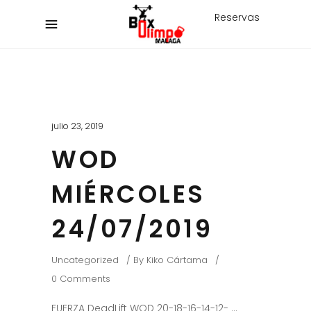
Reservas
julio 23, 2019
WOD
MIÉRCOLES
24/07/2019
Uncategorized
By
Kiko Cártama
0 Comments
FUERZA DeadLift WOD 20-18-16-14-12-