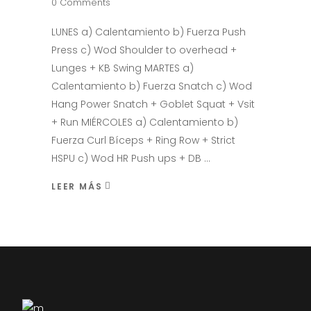
0 Comments
LUNES a) Calentamiento b) Fuerza Push
Press c) Wod Shoulder to overhead +
Lunges + KB Swing MARTES a)
Calentamiento b) Fuerza Snatch c) Wod
Hang Power Snatch + Goblet Squat + Vsit
+ Run MIÉRCOLES a) Calentamiento b)
Fuerza Curl Bíceps + Ring Row + Strict
HSPU c) Wod HR Push ups + DB
LEER MÁS