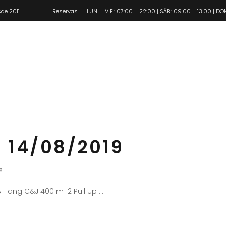
de 2011
Reservas
| LUN. – VIE.: 07:00 – 22:00 | SÁB.: 09.00 – 13.00 | DO
Pl
 14/08/2019
s
DB Hang C&J 400 m 12 Pull Up