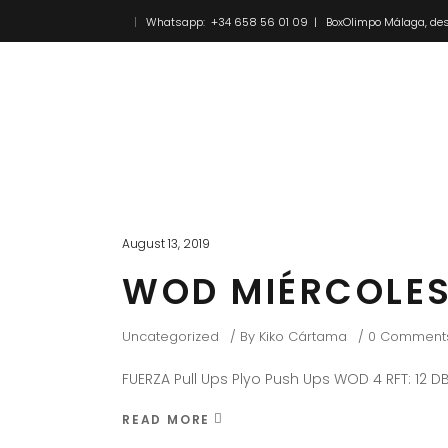
Whatsapp: +34 658 56 01 09 | BoxOlimpo Málaga, des
Inicio
Novedades
August 13, 2019
WOD MIÉRCOLES
Uncategorized
By
Kiko Cártama
0 Comment
FUERZA Pull Ups Plyo Push Ups WOD 4 RFT: 12 
READ MORE