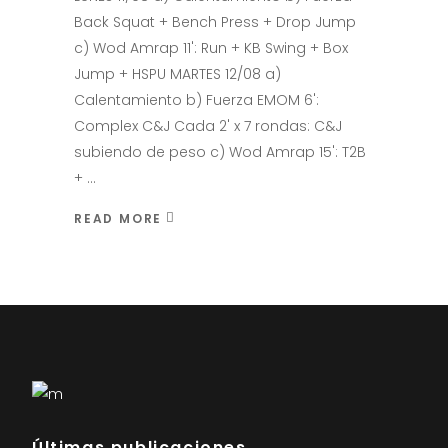
Back Squat + Bench Press + Drop Jump
c) Wod Amrap 11': Run + KB Swing + Box
Jump + HSPU MARTES 12/08 a)
Calentamiento b) Fuerza EMOM 6':
Complex C&J Cada 2' x 7 rondas: C&J
subiendo de peso c) Wod Amrap 15': T2B
+
READ MORE
Últimas publicaciones