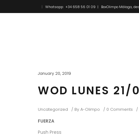
Whatsapp: +34 658 56 01 09 | BoxOlimpo Málaga, des
Inicio
Novedades
January 20, 2019
WOD LUNES 21/0
Uncategorized
By
A-Olimpo
0 Comments
FUERZA
Push Press