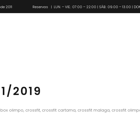
de 2011
Reservas
| LUN. – VIE.: 07:00 – 22:00 | SÁB.: 09.00 – 13.00 | DO
Pl
1/2019
box olimpo
,
crossfit
,
crossfit cartama
,
crossfit malaga
,
crossfit olimp