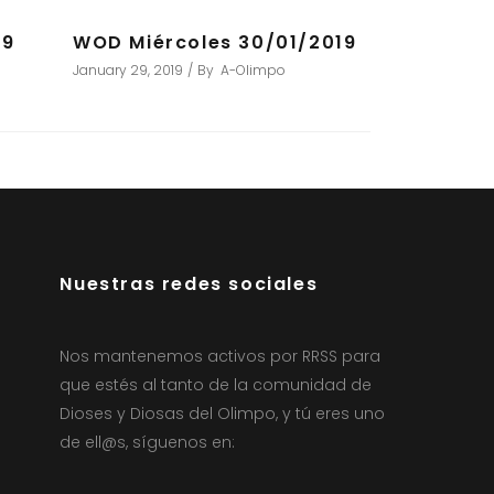
19
WOD Miércoles 30/01/2019
January 29, 2019
By
A-Olimpo
Nuestras redes sociales
Nos mantenemos activos por RRSS para
que estés al tanto de la comunidad de
Dioses y Diosas del Olimpo, y tú eres uno
de ell@s, síguenos en: