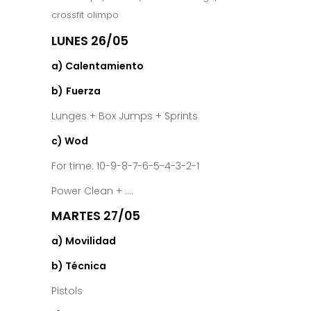
crossfit olimpo
LUNES 26/05
a) Calentamiento
b)
Fuerza
Lunges + Box Jumps + Sprints
c) Wod
For time: 10-9-8-7-6-5-4-3-2-1
Power Clean + ….
MARTES 27/05
a) Movilidad
b) Técnica
Pistols