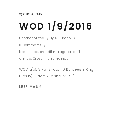
agosto 31, 2016
WOD 1/9/2016
Uncategorized
By
A-Olimpo
0 Comments
box olimpo
,
crossfit malaga
,
crossfit
olimpo
,
Crossfit torremolinos
WOD a)x6 3 Pwr Snatch 6 Burpees 9 Ring
Dips b) "David Rudisha 1:40,91"
LEER MÁS