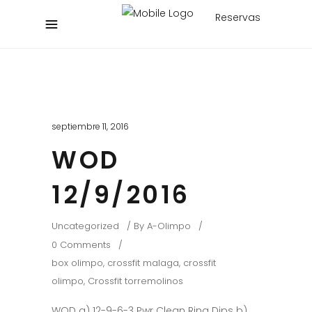
Reservas
septiembre 11, 2016
WOD
12/9/2016
Uncategorized
By
A-Olimpo
0 Comments
box olimpo
,
crossfit malaga
,
crossfit
olimpo
,
Crossfit torremolinos
WOD a) 12-9-6-3 Pwr Clean Ring Dips b)