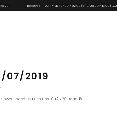
de 2011
Reservas
| LUN. – VIE.: 07:00 – 22:00 | SÁB.: 09.00 – 13.00 | DO
Pl
/07/2019
s
 Power Snatch 15 Push Ups 10 T2B 20 DeadLift