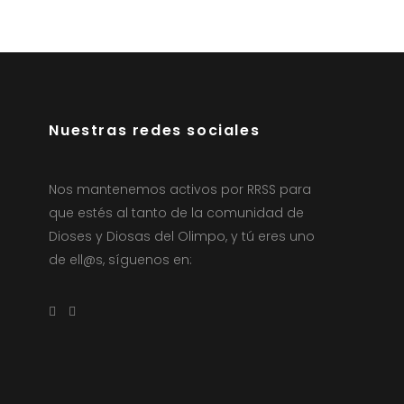
Nuestras redes sociales
Nos mantenemos activos por RRSS para
que estés al tanto de la comunidad de
Dioses y Diosas del Olimpo, y tú eres uno
de ell@s, síguenos en: