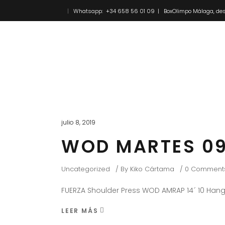
Whatsapp: +34 658 56 01 09 | BoxOlimpo Málaga, des
Inicio
Novedades
julio 8, 2019
WOD MARTES 09
Uncategorized
By
Kiko Cártama
0 Comment
FUERZA Shoulder Press WOD AMRAP 14´ 10 Hang
LEER MÁS