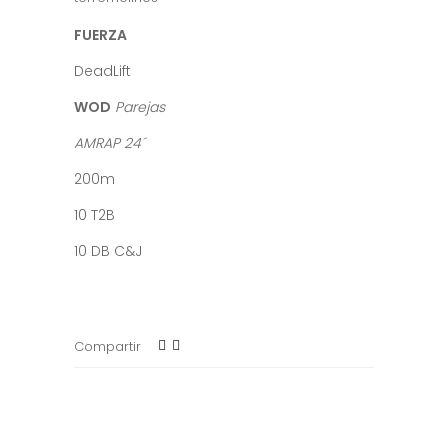
FUERZA
DeadLift
WOD
Parejas
AMRAP 24´
200m
10 T2B
10 DB C&J
Compartir