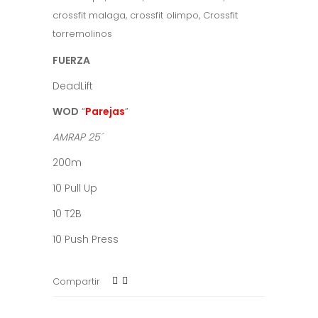
crossfit malaga
,
crossfit olimpo
,
Crossfit
torremolinos
FUERZA
DeadLift
WOD
“
Parejas
”
AMRAP 25´
200m
10 Pull Up
10 T2B
10 Push Press
Compartir