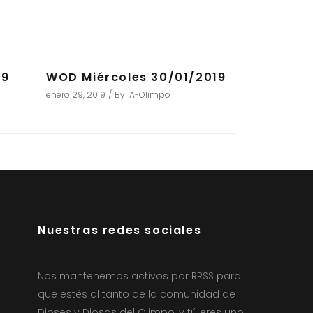
19
WOD Miércoles 30/01/2019
enero 29, 2019
By
A-Olimpo
Nuestras redes sociales
Nos mantenemos activos por RRSS para
que estés al tanto de la comunidad de
Dioses y Diosas del Olimpo, y tú eres uno