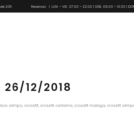
de 2011
Reservas
| LUN. – VIE.: 07:00 – 22:00 | SÁB.: 09.00 – 13.00 | DO
Pl
 26/12/2018
box olimpo
,
crossfit
,
crossfit cartama
,
crossfit malaga
,
crossfit olimp