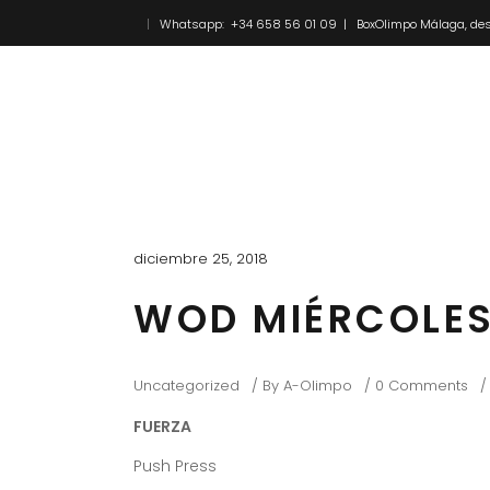
Whatsapp: +34 658 56 01 09 | BoxOlimpo Málaga, des
Inicio
Novedades
diciembre 25, 2018
WOD MIÉRCOLES
Uncategorized
By
A-Olimpo
0 Comments
FUERZA
Push Press