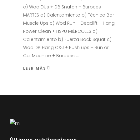
c) Wod DUs + DB Snatch + Burpees
MARTES a) Calentamiento b) Técnica Bar
Muscle Ups c) Wod Run + Deadlift + Hang
Power Clean + HSPU MIÉRCOLES a)
Calentamiento b) Fuerza Back Squat c)
Wod DB Hang C&J + Push ups + Run or
Cal Machine + Burpees
LEER MÁS
Últimas publicaciones